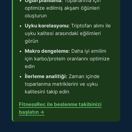
Öğün planlama:
Toparlanma için
optimize edilmiş akşam öğünleri
oluşturun
Uyku korelasyonu:
Triptofan alımı ile
uyku kalitesi arasındaki eğilimleri
görün
Makro dengeleme:
Daha iyi emilim
için karbo/protein oranlarını optimize
edin
İlerleme analitiği:
Zaman içinde
toparlanma metriklerini ve uyku
kalitesini takip edin
FitnessRec ile beslenme takibinizi
başlatın →