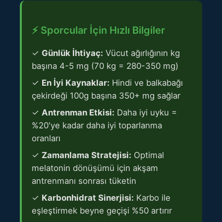
⚡ Sporcular İçin Hızlı Bilgiler
✓
Günlük İhtiyaç:
Vücut ağırlığının kg
başına 4-5 mg (70 kg = 280-350 mg)
✓
En İyi Kaynaklar:
Hindi ve balkabağı
çekirdeği 100g başına 350+ mg sağlar
✓
Antrenman Etkisi:
Daha iyi uyku =
%20'ye kadar daha iyi toparlanma
oranları
✓
Zamanlama Stratejisi:
Optimal
melatonin dönüşümü için akşam
antrenmanı sonrası tüketin
✓
Karbonhidrat Sinerjisi:
Karbo ile
eşleştirmek beyne geçişi %50 artırır