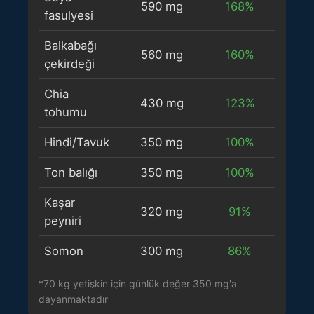
590 mg
168%
fasulyesi
Balkabağı
560 mg
160%
çekirdeği
Chia
430 mg
123%
tohumu
Hindi/Tavuk
350 mg
100%
Ton balığı
350 mg
100%
Kaşar
320 mg
91%
peyniri
Somon
300 mg
86%
*70 kg yetişkin için günlük değer 350 mg'a
dayanmaktadır